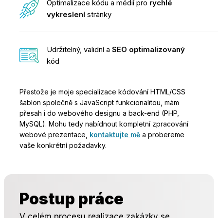
Optimalizace kódu a médií pro
rychlé
vykreslení
stránky
Udržitelný, validní a
SEO optimalizovaný
kód
Přestože je moje specializace kódování HTML/CSS
šablon společně s JavaScript funkcionalitou, mám
přesah i do webového designu a back-end (PHP,
MySQL). Mohu tedy nabídnout kompletní zpracování
webové prezentace,
kontaktujte mě
a probereme
vaše konkrétní požadavky.
Postup práce
V celém procesu realizace zakázky se