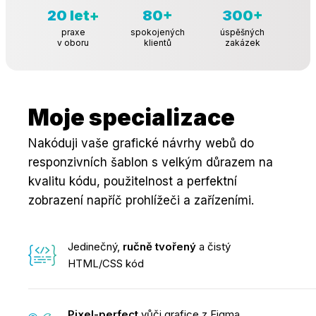
20 let+
80+
300+
praxe
spokojených
úspěšných
v oboru
klientů
zakázek
Moje specializace
Nakóduji vaše grafické návrhy webů do
responzivních šablon s velkým důrazem na
kvalitu kódu, použitelnost a perfektní
zobrazení napříč prohlížeči a zařízeními.
Jedinečný,
ručně tvořený
a čistý
HTML/CSS kód
Pixel-perfect
vůči grafice
z Figma,