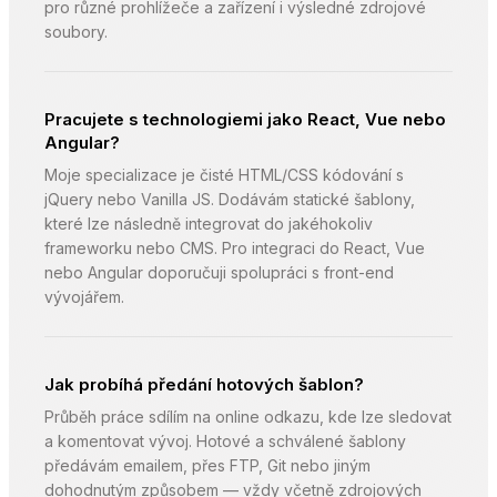
pro různé prohlížeče a zařízení i výsledné zdrojové
soubory.
Pracujete s technologiemi jako React, Vue nebo
Angular?
Moje specializace je čisté HTML/CSS kódování s
jQuery nebo Vanilla JS. Dodávám statické šablony,
které lze následně integrovat do jakéhokoliv
frameworku nebo CMS. Pro integraci do React, Vue
nebo Angular doporučuji spolupráci s front-end
vývojářem.
Jak probíhá předání hotových šablon?
Průběh práce sdílím na online odkazu, kde lze sledovat
a komentovat vývoj. Hotové a schválené šablony
předávám emailem, přes FTP, Git nebo jiným
dohodnutým způsobem — vždy včetně zdrojových